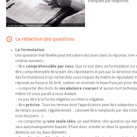
d’enquête par téléphone.
La rédaction des questions
La formulation
Une question mal libellée peut introduire des biais dans la réponse. Une
critères suivants :
– être
compréhensible par tous
. Que ce soit dans sa formulation ou 
être compréhensible de la part des répondants et pas par la direction ma
des formulations trop recherchés vous risquez de mettre le répondant mal 
réponde au hasard. En bref, oubliez un moment le beau français pour être 
– comporter des mots du
vocabulaire courant
et aucun mot techniqu
même s’il vous paraît à vous évident.
– ne pas être à la forme négative ou interro-négative
– être
précise
. Tous les termes dont l’appréciation peut être subjective 
de temps (souvent, régulièrement…) doivent être remplacés par des notio
tous les jours…).
– ne comporter qu’
une seule idée
, un seul thème. Une question qui d
sera automatiquement biaisée. Il faut donc scinder en deux la question p
distincte sur les deux éléments.