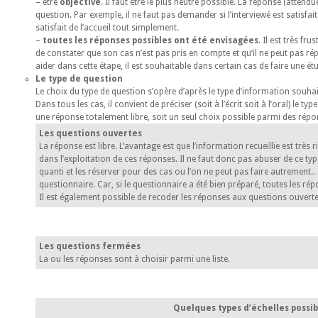
– être
objective
. Il faut être le plus neutre possible. La réponse (attendu
question. Par exemple, il ne faut pas demander si l’interviewé est satisfait d
satisfait de l’accueil tout simplement.
–
toutes les réponses possibles ont été envisagées
. Il est très fr
de constater que son cas n’est pas pris en compte et qu’il ne peut pas ré
aider dans cette étape, il est souhaitable dans certain cas de faire une é
Le type de question
Le choix du type de question s’opère d’après le type d’information souhai
Dans tous les cas, il convient de préciser (soit à l’écrit soit à l’oral) le ty
une réponse totalement libre, soit un seul choix possible parmi des répons
Les questions ouvertes
La réponse est libre. L’avantage est que l’information recueillie est très 
dans l’exploitation de ces réponses. Il ne faut donc pas abuser de ce t
quanti et les réserver pour des cas ou l’on ne peut pas faire autrement.
questionnaire. Car, si le questionnaire a été bien préparé, toutes les ré
Il est également possible de recoder les réponses aux questions ouverte
Les questions fermées
La ou les réponses sont à choisir parmi une liste.
Quelques types d’échelles possib